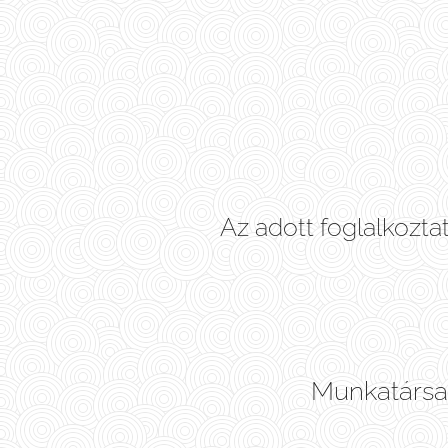
Az adott foglalkozta
Munkatársain