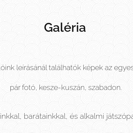
Galéria
tóink leírásánál találhatók képek az egye
pár fotó, kesze-kuszán, szabadon.
kkal, barátainkkal, és alkalmi játszópaj