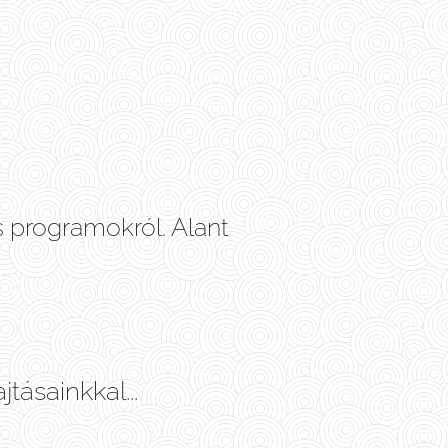
s programokról. Alant
tásainkkal...